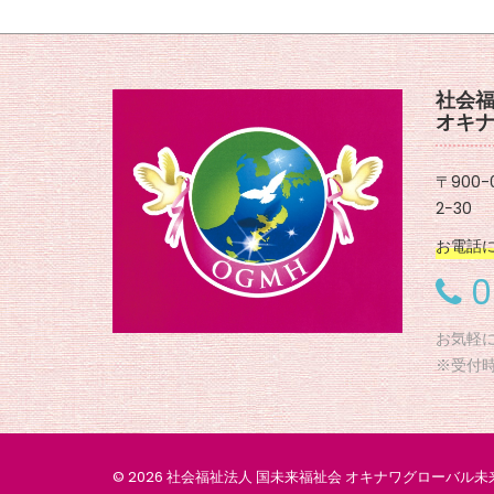
社会福
オキナ
〒900
2−30
お電話
0
お気軽
※受付時間
© 2026 社会福祉法人 国未来福祉会 オキナワグローバル